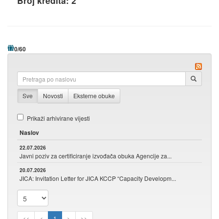
Broj kredita: 2
0
/
60
Sve
Novosti
Eksterne obuke
Prikaži arhivirane vijesti
Naslov
22.07.2026
Javni poziv za certificiranje izvođača obuka Agencije za...
20.07.2026
JICA: Invitation Letter for JICA KCCP “Capacity Developm...
<<
<
1
>
>>