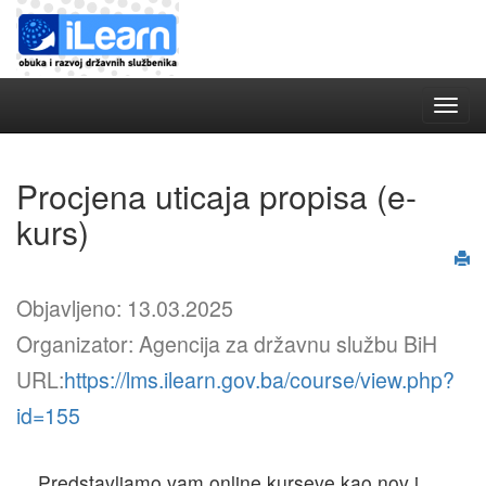
Toggle
naviga
Procjena uticaja propisa (e-
kurs)
Objavljeno: 13.03.2025
Organizator: Agencija za državnu službu BiH
URL:
https://lms.ilearn.gov.ba/course/view.php?
id=155
Predstavljamo vam online kurseve kao nov i